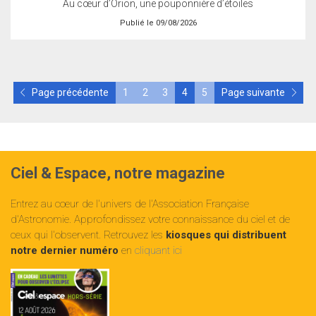
Au cœur d’Orion, une pouponnière d’étoiles
Publié le 09/08/2026
Page précédente
1
2
3
4
5
Page suivante
Ciel & Espace, notre magazine
Entrez au cœur de l'univers de l'Association Française
d'Astronomie. Approfondissez votre connaissance du ciel et de
ceux qui l'observent. Retrouvez les
kiosques qui distribuent
notre dernier numéro
en
cliquant ici