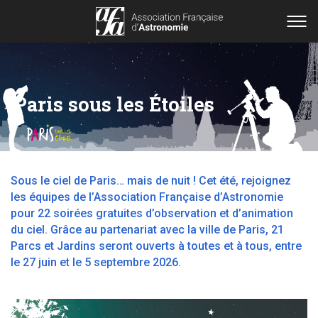
Paris sous les Étoiles
Sous le ciel de Paris… mais de nuit ! Cet été, rejoignez
les équipes de l’Association Française d’Astronomie
pour 22 soirées gratuites d’observation et d’animation
du ciel. Grâce au partenariat avec la ville de Paris, 21
Parcs et Jardins seront ouverts à toutes et à tous, entre
le 27 juin et le 5 septembre 2026.