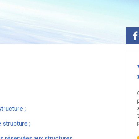
tructure ;
 structure ;
s réservées aux structures