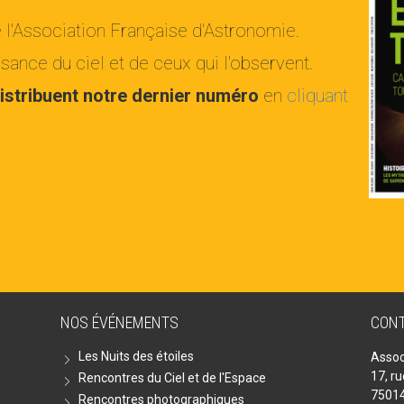
e l'Association Française d'Astronomie.
ance du ciel et de ceux qui l'observent.
istribuent notre dernier numéro
en
cliquant
NOS ÉVÉNEMENTS
CON
Les Nuits des étoiles
Assoc
17, r
Rencontres du Ciel et de l'Espace
75014
Rencontres photographiques