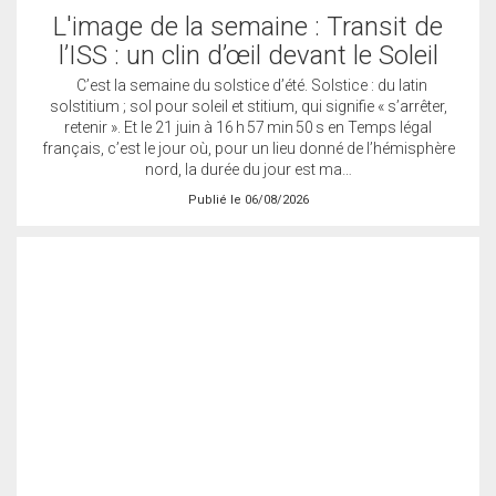
L'image de la semaine : Transit de
l’ISS : un clin d’œil devant le Soleil
C’est la semaine du solstice d’été. Solstice : du latin
solstitium ; sol pour soleil et stitium, qui signifie « s’arrêter,
retenir ». Et le 21 juin à 16 h 57 min 50 s en Temps légal
français, c’est le jour où, pour un lieu donné de l’hémisphère
nord, la durée du jour est ma…
Publié le 06/08/2026