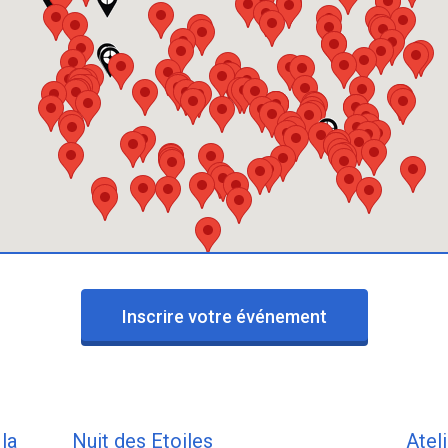
Inscrire votre événement
la
Nuit des Etoiles
Atel