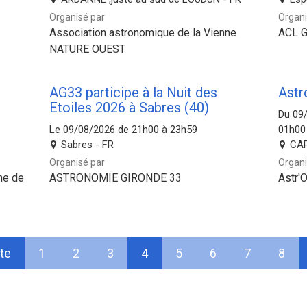
Organisé par
Organi
Association astronomique de la Vienne
ACL 
NATURE OUEST
AG33 participe à la Nuit des
Astr
Etoiles 2026 à Sabres (40)
Du 09
Le 09/08/2026 de 21h00 à 23h59
01h00
Sabres - FR
CAP
Organisé par
Organi
ne de
ASTRONOMIE GIRONDE 33
Astr'O
te
1
2
3
4
5
6
7
8