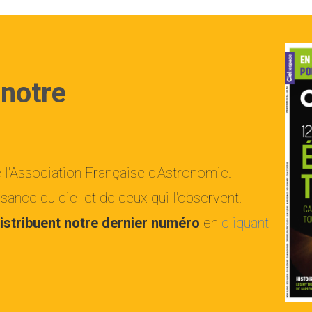
 notre
e l'Association Française d'Astronomie.
ance du ciel et de ceux qui l'observent.
istribuent notre dernier numéro
en
cliquant