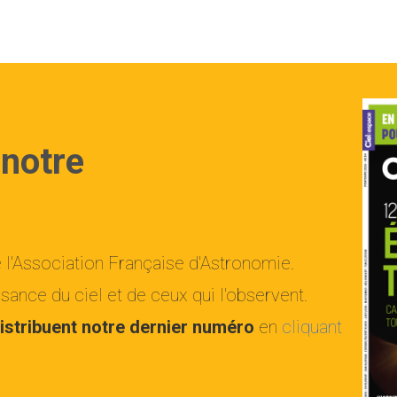
 notre
e l'Association Française d'Astronomie.
ance du ciel et de ceux qui l'observent.
istribuent notre dernier numéro
en
cliquant