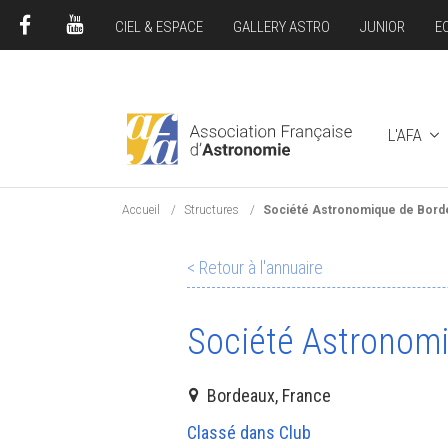
CIEL & ESPACE
GALLERY ASTRO
JUNIOR
E
FACEBOOK
YOUTUBE
L'AFA
Accueil
Structures
Société Astronomique de Bord
< Retour à l'annuaire
Société Astronom
Bordeaux, France
Classé dans Club