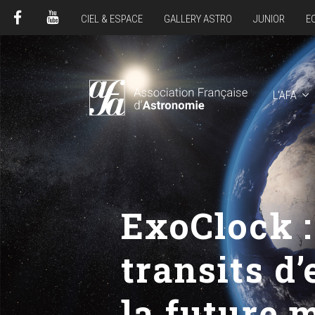
CIEL & ESPACE
GALLERY ASTRO
JUNIOR
E
FACEBOOK
YOUTUBE
L'AFA
ExoClock :
transits d
la future 