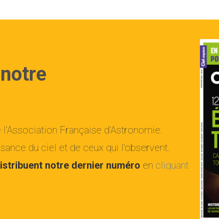
 notre
e l'Association Française d'Astronomie.
ance du ciel et de ceux qui l'observent.
istribuent notre dernier numéro
en
cliquant