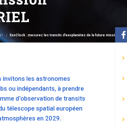
RIEL
 !
ExoClock : mesurez les transits d’exoplanètes de la future mission spat
s invitons les astronomes
bs ou indépendants, à prendre
amme d’observation de transits
du télescope spatial européen
 atmosphères en 2029.