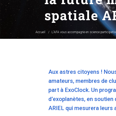
spatiale A
Accueil
L'AFA vous accompagne en science participative
Aux astres citoyens ! Nou
amateurs, membres de clu
part à ExoClock. Un progr
d’exoplanètes, en soutien 
ARIEL qui mesurera leurs