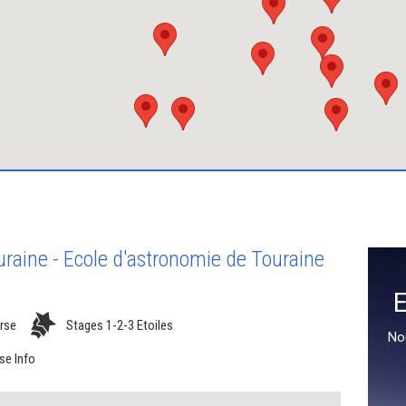
raine - Ecole d'astronomie de Touraine
E
rse
Stages 1-2-3 Etoiles
No
se Info