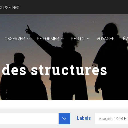
CLIPSE INFO
OBSERVER
SE FORMER
PHOTO
VOYAGER
É
 des structures
Labels