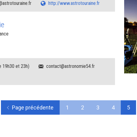
astrotouraine.fr
http://www.astrotouraine.fr
ie
rance
e 19h30 et 23h)
contact@astronomie54.fr
Page précédente
1
2
3
4
5