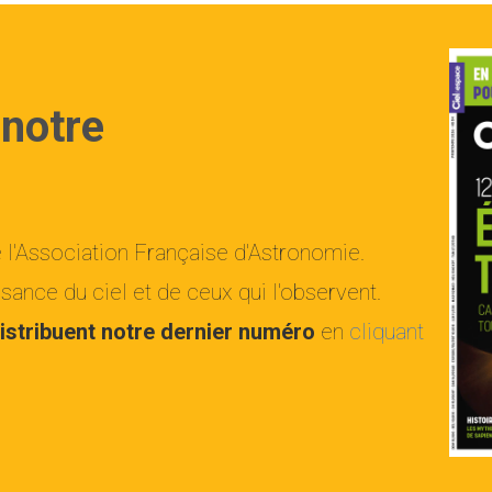
 notre
e l'Association Française d'Astronomie.
ance du ciel et de ceux qui l'observent.
istribuent notre dernier numéro
en
cliquant