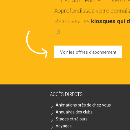
Entrez au cœur de l'univers d
Approfondissez votre connaiss
Retrouvez les
kiosques qui d
ici
Voir les offres d'abonnement
ACCÈS DIRECTS
Animations près de chez vous
Annuaires des clubs
Stages et séjours
Voyages