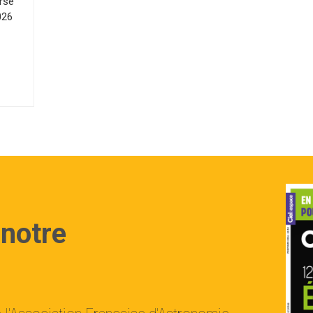
rse
026
 notre