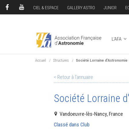
CIEL & ESPACE
GALLERY ASTRO
JUNIOR
E
FACEBOOK
YOUTUBE
L'AFA
Accueil
Structures
Société Lorraine d'Astronomie
< Retour à l'annuaire
Société Lorraine 
Vandoeuvre-lès-Nancy, France
Classé dans Club