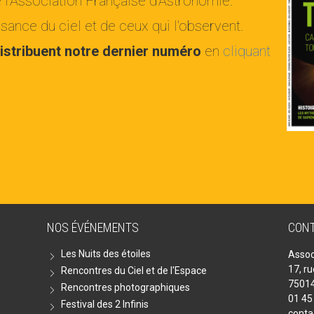
e l'Association Française d'Astronomie.
ance du ciel et de ceux qui l'observent.
istribuent notre dernier numéro
en
cliquant
NOS ÉVÉNEMENTS
CON
Les Nuits des étoiles
Assoc
17, r
Rencontres du Ciel et de l'Espace
75014
Rencontres photographiques
01 45
Festival des 2 Infinis
conta