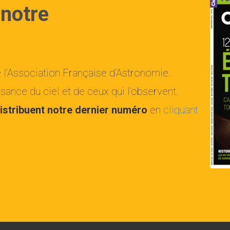
 notre
e l'Association Française d'Astronomie.
ance du ciel et de ceux qui l'observent.
istribuent notre dernier numéro
en
cliquant