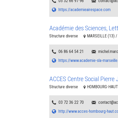
05 32 66 97 96
contact@ac
https://academieairespace.com
Académie des Sciences, Lett
Structure diverse
MARSEILLE (13) /
06 86 64 54 21
michel.marc
https://www.academie-sla-marseille.
ACCES Centre Social Pierre 
Structure diverse
HOMBOURG-HAUT (
03 72 36 22 70
contact@ac
http://www.acces-hombourg-haut.