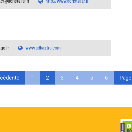
ct@acristellar.fr
http://www.acristellar.fr
ge.fr
www.adhaztra.com
écédente
1
2
3
4
5
6
Page