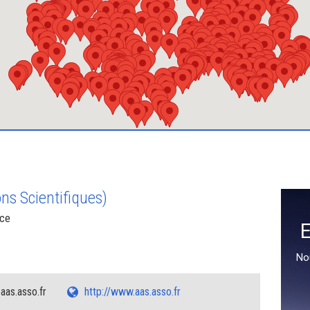
ns Scientifiques)
nce
E
No
aas.asso.fr
http://www.aas.asso.fr