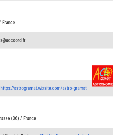
/ France
es@accoord.fr
https://astrogramat.wixsite.com/astro-gramat
rasse (06) / France