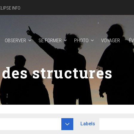
CLIPSE INFO
OBSERVER
SE FORMER
PHOTO
VOYAGER
É
 des structures
Labels