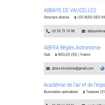
ABBAYE DE VAUCELLES
Structure diverse
LES RUES-DES-VIG
03 59 73 14 98
abbayedevau
ABERA Bègles Astronomie
Club
BEGLES (33) / France
abera.stronomie@gmail.com
Académie de l'air et de l'esp
Association spécialisée
Toulouse (31