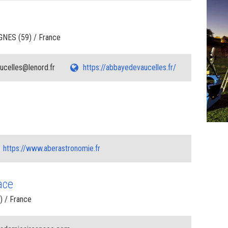
NES (59) / France
celles@lenord.fr
https://abbayedevaucelles.fr/
https://www.aberastronomie.fr
ace
) / France