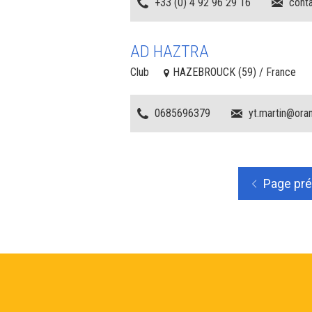
+33 (0) 4 92 96 29 16
conta
AD HAZTRA
Club
HAZEBROUCK (59) / France
0685696379
yt.martin@oran
Page pr