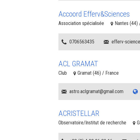
Accoord Efferv&Sciences
Association spécialisée
Nantes (44) 
0706563435
efferv-scienc
ACL GRAMAT
Club
Gramat (46) / France
astro.aclgramat@gmail.com
ACRISTELLAR
Observatoire/Institut de recherche
G