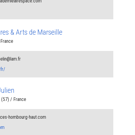
ademieairespace.com
res & Arts de Marseille
 France
elin@lam.fr
fr/
Julien
57) / France
ces-hombourg-haut.com
com