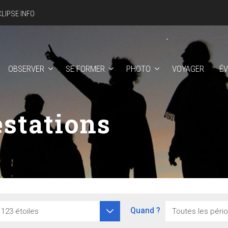
CLIPSE INFO
OBSERVER
SE FORMER
PHOTO
VOYAGER
É
stations
Quand ?