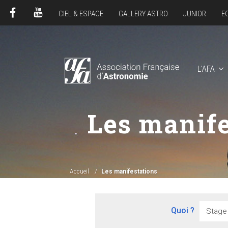
CIEL & ESPACE
GALLERY ASTRO
JUNIOR
E
FACEBOOK
YOUTUBE
L'AFA
Les manife
Accueil
Les manifestations
Quoi ?