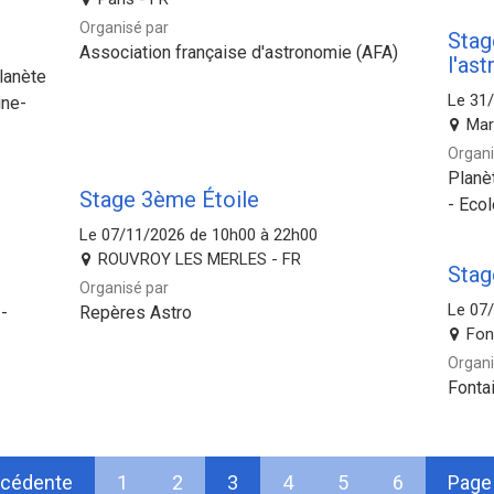
Organisé par
Stag
Association française d'astronomie (AFA)
l'as
lanète
Le 31
ine-
Mar
Organi
Planè
Stage 3ème Étoile
- Eco
Le 07/11/2026 de 10h00 à 22h00
ROUVROY LES MERLES - FR
Stag
Organisé par
Le 07
-
Repères Astro
Fon
Organi
Fonta
écédente
1
2
3
4
5
6
Page