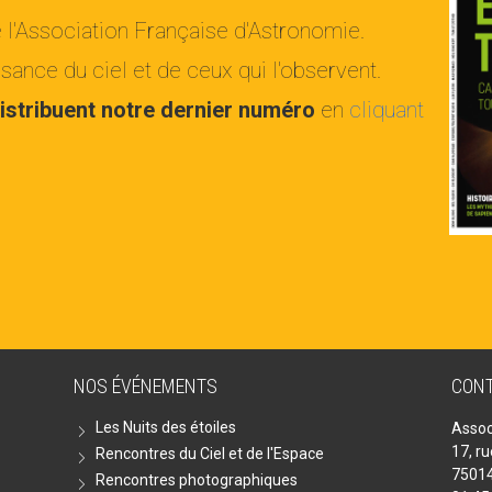
e l'Association Française d'Astronomie.
ance du ciel et de ceux qui l'observent.
istribuent notre dernier numéro
en
cliquant
NOS ÉVÉNEMENTS
CON
Les Nuits des étoiles
Assoc
17, r
Rencontres du Ciel et de l'Espace
75014
Rencontres photographiques