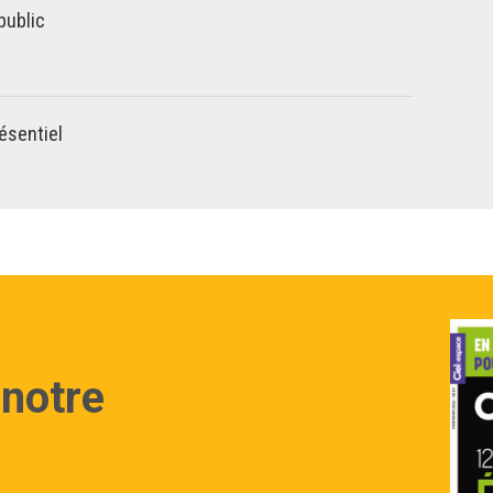
public
ésentiel
 notre