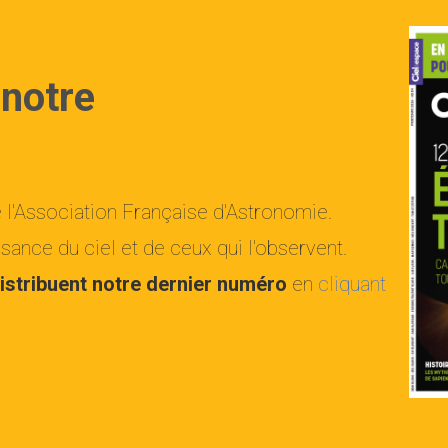
 notre
e l'Association Française d'Astronomie.
ance du ciel et de ceux qui l'observent.
istribuent notre dernier numéro
en
cliquant