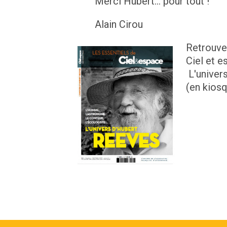
Merci Hubert… pour tout !
Alain Cirou
Retrouve
Ciel et e
L'univer
(en kiosq