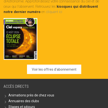
d'Astronomie. Approfondissez votre connaissance du ciel et de
ceux qui l'observent. Retrouvez les
kiosques qui distribuent
notre dernier numéro
en
cliquant ici
Voir les offres d'abonnement
ACCÈS DIRECTS
Animations près de chez vous
Annuaires des clubs
Stages et séjours