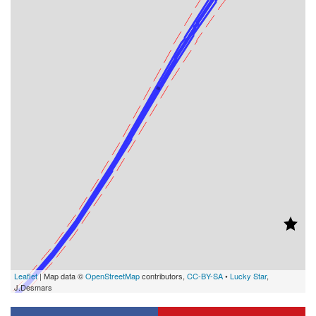
Leaflet
| Map data ©
OpenStreetMap
contributors,
CC-BY-SA
•
Lucky Star
,
J.Desmars