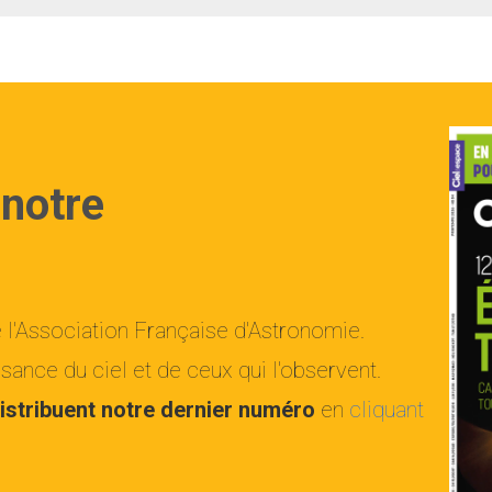
 notre
e l'Association Française d'Astronomie.
ance du ciel et de ceux qui l'observent.
istribuent notre dernier numéro
en
cliquant