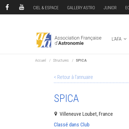
CIEL & ESPACE
GALLERY ASTRO
JUNIOR
E
FACEBOOK
YOUTUBE
L'AFA
Accueil
Structures
SPICA
< Retour à l'annuaire
SPICA
Villeneuve Loubet, France
Classé dans Club