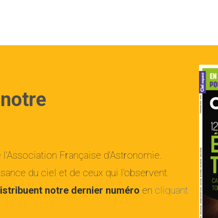
 notre
e l'Association Française d'Astronomie.
ance du ciel et de ceux qui l'observent.
istribuent notre dernier numéro
en
cliquant