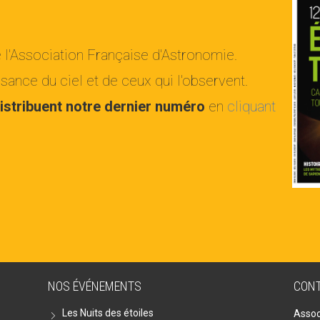
e l'Association Française d'Astronomie.
ance du ciel et de ceux qui l'observent.
istribuent notre dernier numéro
en
cliquant
NOS ÉVÉNEMENTS
CON
Les Nuits des étoiles
Assoc