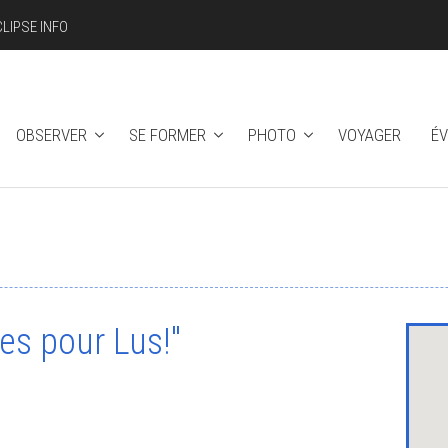
CLIPSE INFO
OBSERVER
SE FORMER
PHOTO
VOYAGER
É
"
les pour Lus!"