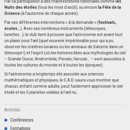
Par sa participation à des manifestations nationales comme
les
Nuits des étoiles
(tous les mois d’août), ou encore
la Fête de la
Science
(à l’automne de chaque année).
Par ses différentes interventions « à la demande » (
festivals,
écoles…
). Avec ses nombreux instruments (télescopes,
lunettes…), le club tient à prouver que l’astronomie est avant tout
un plaisir pour l’œil (quel souvenir impérissable pour qui a pu
observer les cratères lunaires ou les anneaux de Saturne dans un
télescope !) et l’esprit (où les histoires liées aux mythologies du ciel
– Grande Ourse, Andromède, Persée, Hercule… – sont associées à
toutes les cultures du monde et à toutes les époques).
Si l’astronomie a longtemps été associée aux sciences
mathématiques et physiques, le C.A.D. saura vous montrer que
chacun, enfant comme adulte, peut facilement apprivoiser le ciel
étoilé et les 5 planètes visibles à l’œil nu.
Activités
Conférences
Formations