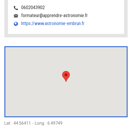
0602043902
formateur@apprendre-astronomie.fr
https://www.astronomie-embrun.fr
Lat : 44.56411 - Long : 6.49749