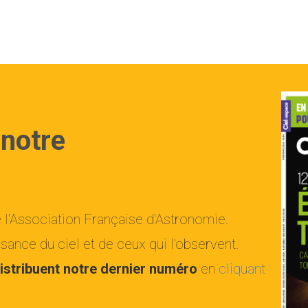
 notre
e l'Association Française d'Astronomie.
ance du ciel et de ceux qui l'observent.
istribuent notre dernier numéro
en
cliquant