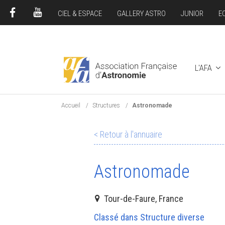
CIEL & ESPACE
GALLERY ASTRO
JUNIOR
E
FACEBOOK
YOUTUBE
L'AFA
Accueil
Structures
Astronomade
< Retour à l'annuaire
Astronomade
Tour-de-Faure, France
Classé dans Structure diverse