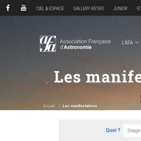
CIEL & ESPACE
GALLERY ASTRO
JUNIOR
E
FACEBOOK
YOUTUBE
L'AFA
Les manife
Accueil
Les manifestations
Quoi ?