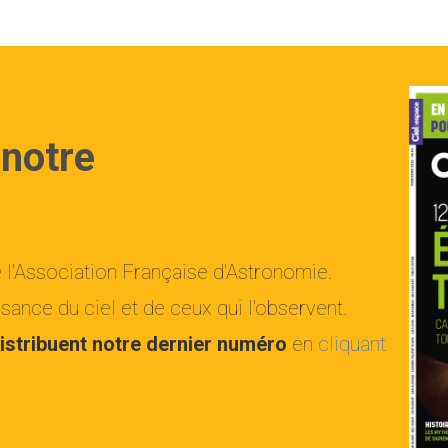
 notre
e l'Association Française d'Astronomie.
ance du ciel et de ceux qui l'observent.
istribuent notre dernier numéro
en
cliquant