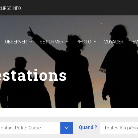
CLIPSE INFO
OBSERVER
SE FORMER
PHOTO
VOYAGER
É
stations
Quand ?