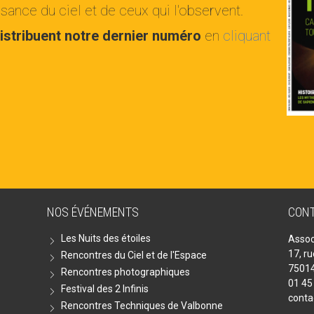
ance du ciel et de ceux qui l'observent.
istribuent notre dernier numéro
en
cliquant
NOS ÉVÉNEMENTS
CON
Les Nuits des étoiles
Assoc
17, r
Rencontres du Ciel et de l'Espace
75014
Rencontres photographiques
01 45
Festival des 2 Infinis
conta
Rencontres Techniques de Valbonne