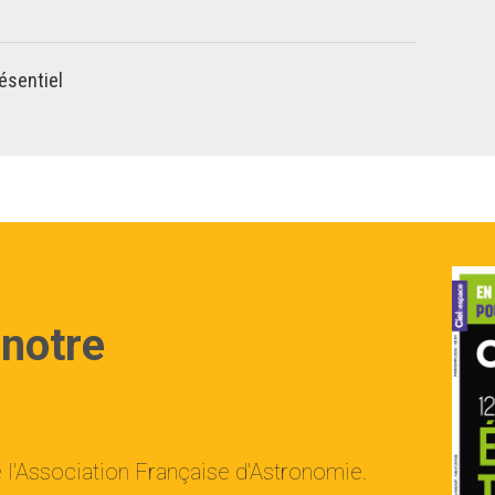
ésentiel
 notre
e l'Association Française d'Astronomie.