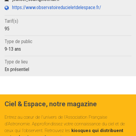
https://www.observatoireducieletdelespace.fr/
Tarif(s)
95
Type de public
9-13 ans
Type de lieu
En présentiel
Ciel & Espace, notre magazine
Entrez au cœur de l'univers de l'Association Française
d'Astronomie. Approfondissez votre connaissance du ciel et de
ceux qui l'observent. Retrouvez les
kiosques qui distribuent