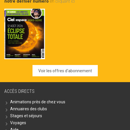
notre dernier numéro
en
cliquant ici
Voir les offres d'abonnement
ACCÈS DIRECTS
Animations près de chez vous
Annuaires des clubs
Stages et séjours
Voyages
Aide