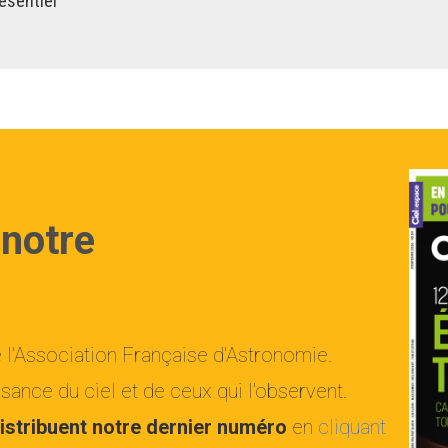
ésentiel
 notre
e l'Association Française d'Astronomie.
ance du ciel et de ceux qui l'observent.
istribuent notre dernier numéro
en
cliquant