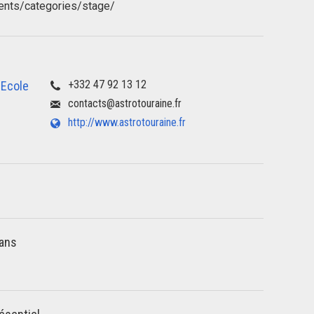
ents/categories/stage/
+332 47 92 13 12
 Ecole
contacts@astrotouraine.fr
http://www.astrotouraine.fr
 ans