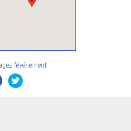
gories/stage/
agez l'événement