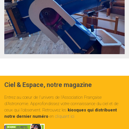
Ciel & Espace, notre magazine
Entrez au cœur de l'univers de l'Association Française
d'Astronomie. Approfondissez votre connaissance du ciel et de
ceux qui l'observent. Retrouvez les
kiosques qui distribuent
notre dernier numéro
en
cliquant ici