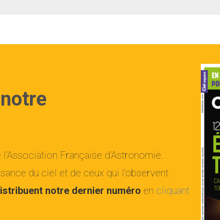
 notre
e l'Association Française d'Astronomie.
ance du ciel et de ceux qui l'observent.
istribuent notre dernier numéro
en
cliquant