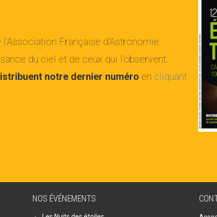
e l'Association Française d'Astronomie.
ance du ciel et de ceux qui l'observent.
istribuent notre dernier numéro
en
cliquant
NOS ÉVÉNEMENTS
CON
Les Nuits des étoiles