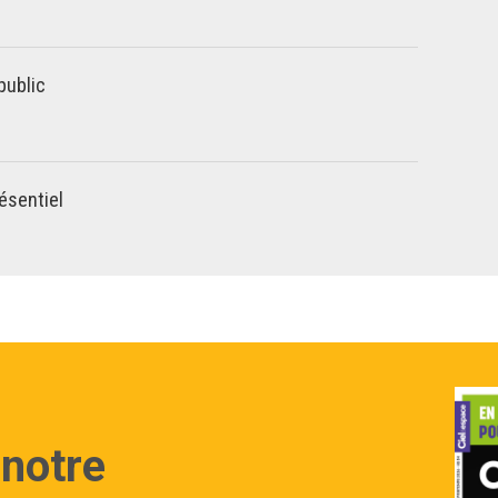
public
ésentiel
 notre