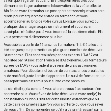
savoir quoi regarder et quand. Bref, lespremières clés pour
démarrer de façon autonome l’observation de la voûte céleste.
Ala fin de votre formation, un passeport astronomique vous sera
remis pour marquervotre entrée en formation et vous
accompagner au long de votre cursus.Lorsque vous aurez pu
pratiquer davantage, acquis un instrument et voudrez en
savoirplus, n’hésitez pas à vous inscrire à la deuxième étoile. Elle
vous permettra d’allerencore plus loin.
Accessibles à partir de 16 ans, nos formations 1-2-3 étoiles ont
été conçues pour permettre au plus grand nombre de découvrir
l’Astronomie. Elles sont réalisées par des experts. L'AA57 est
habilitée par l’Association Française d'Astronomie. Les formateurs
agréés de l'AA57 vous aident à devenir de vrais astronomes
amateurs. Pour débuter, nul besoin de connaissances préalables
ni de matériel, juste l’envie d’apprendre. Un suivi de formation : un
passeport vous est remis pour suivre votre parcours.
Le ciel étoil i(e) la constelé vous attire et vous êtes curieux d’en
apprendre plus. Vous rêvez de faire découvrir à votre ami(e) la
constellation d’Orion. D’utiliser cette lunette astronomique ou
cette paire de jumelles que l’on vous a offerte ou que vous rêver
de vous offrir. De comprendre ce qu’il y a de si intéressant sur la