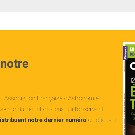
 notre
e l'Association Française d'Astronomie.
ance du ciel et de ceux qui l'observent.
istribuent notre dernier numéro
en
cliquant