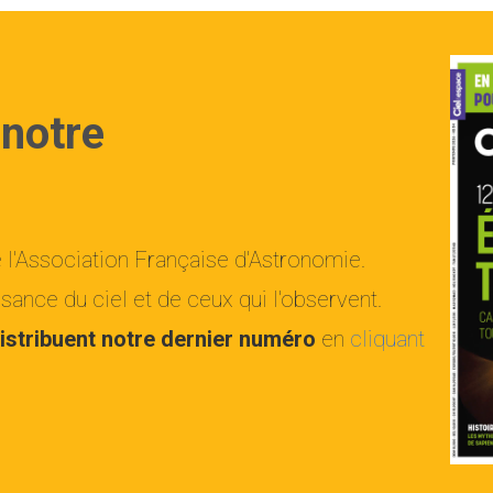
 notre
e l'Association Française d'Astronomie.
ance du ciel et de ceux qui l'observent.
istribuent notre dernier numéro
en
cliquant