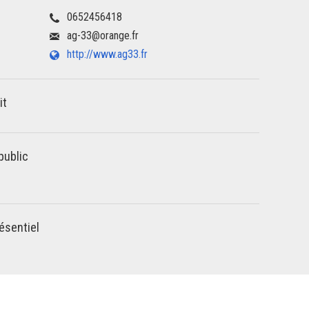
0652456418
ag-33@orange.fr
http://www.ag33.fr
it
public
ésentiel