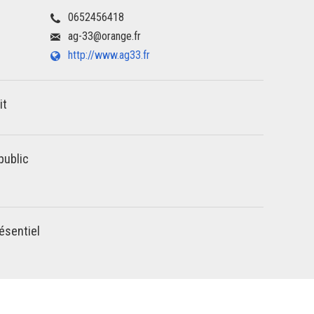
0652456418
ag-33@orange.fr
http://www.ag33.fr
it
public
ésentiel