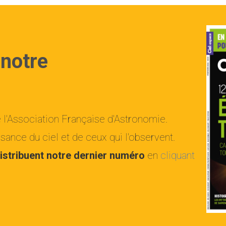
 notre
e l'Association Française d'Astronomie.
ance du ciel et de ceux qui l'observent.
istribuent notre dernier numéro
en
cliquant