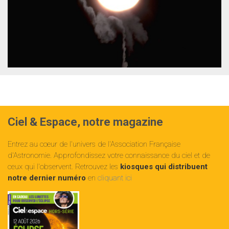
Ciel & Espace, notre magazine
Entrez au cœur de l'univers de l'Association Française
d'Astronomie. Approfondissez votre connaissance du ciel et de
ceux qui l'observent. Retrouvez les
kiosques qui distribuent
notre dernier numéro
en
cliquant ici