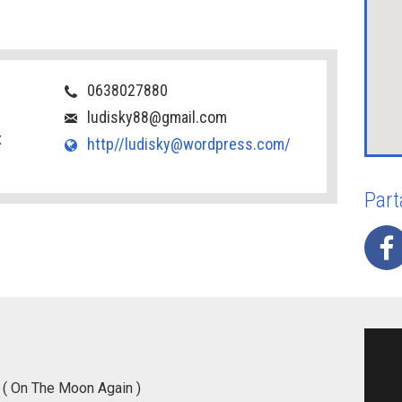
0638027880
ludisky88@gmail.com
x
http//ludisky@wordpress.com/
Part
e ( On The Moon Again )