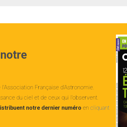
 notre
e l'Association Française d'Astronomie.
ance du ciel et de ceux qui l'observent.
istribuent notre dernier numéro
en
cliquant