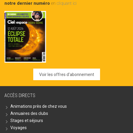
notre dernier numéro
en
cliquant ici
Voir les offres d'abonnement
ACCÈS DIRECTS
Animations près de chez vous
Annuaires des clubs
Stages et séjours
Voyages