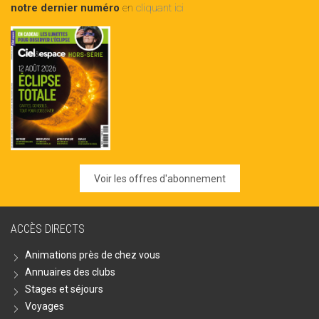
notre dernier numéro
en
cliquant ici
Voir les offres d'abonnement
ACCÈS DIRECTS
Animations près de chez vous
Annuaires des clubs
Stages et séjours
Voyages