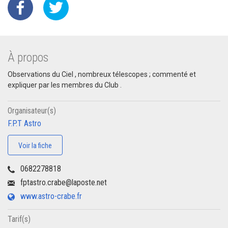
À propos
Observations du Ciel , nombreux télescopes ; commenté et
expliquer par les membres du Club .
Organisateur(s)
F.P.T Astro
Voir la fiche
0682278818
fptastro.crabe@laposte.net
www.astro-crabe.fr
Tarif(s)