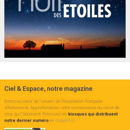
Ciel & Espace, notre magazine
Entrez au cœur de l'univers de l'Association Française
d'Astronomie. Approfondissez votre connaissance du ciel et de
ceux qui l'observent. Retrouvez les
kiosques qui distribuent
notre dernier numéro
en
cliquant ici