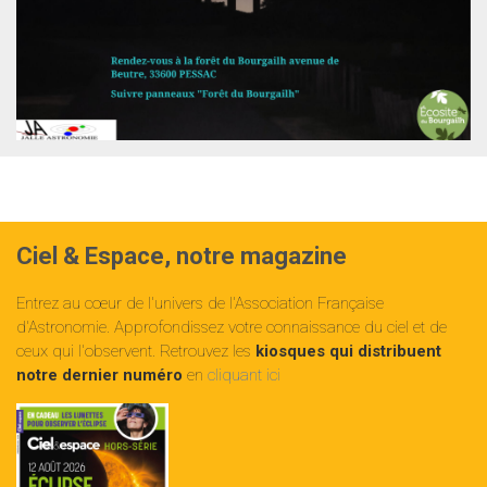
Ciel & Espace, notre magazine
Entrez au cœur de l'univers de l'Association Française
d'Astronomie. Approfondissez votre connaissance du ciel et de
ceux qui l'observent. Retrouvez les
kiosques qui distribuent
notre dernier numéro
en
cliquant ici