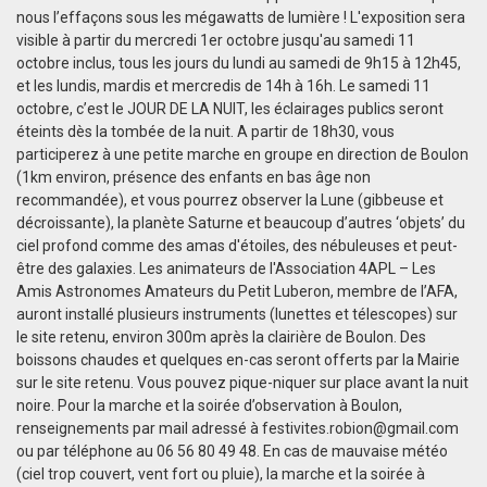
nous l’effaçons sous les mégawatts de lumière ! L'exposition sera
visible à partir du mercredi 1er octobre jusqu'au samedi 11
octobre inclus, tous les jours du lundi au samedi de 9h15 à 12h45,
et les lundis, mardis et mercredis de 14h à 16h. Le samedi 11
octobre, c’est le JOUR DE LA NUIT, les éclairages publics seront
éteints dès la tombée de la nuit. A partir de 18h30, vous
participerez à une petite marche en groupe en direction de Boulon
(1km environ, présence des enfants en bas âge non
recommandée), et vous pourrez observer la Lune (gibbeuse et
décroissante), la planète Saturne et beaucoup d’autres ‘objets’ du
ciel profond comme des amas d'étoiles, des nébuleuses et peut-
être des galaxies. Les animateurs de l'Association 4APL – Les
Amis Astronomes Amateurs du Petit Luberon, membre de l’AFA,
auront installé plusieurs instruments (lunettes et télescopes) sur
le site retenu, environ 300m après la clairière de Boulon. Des
boissons chaudes et quelques en-cas seront offerts par la Mairie
sur le site retenu. Vous pouvez pique-niquer sur place avant la nuit
noire. Pour la marche et la soirée d’observation à Boulon,
renseignements par mail adressé à festivites.robion@gmail.com
ou par téléphone au 06 56 80 49 48. En cas de mauvaise météo
(ciel trop couvert, vent fort ou pluie), la marche et la soirée à