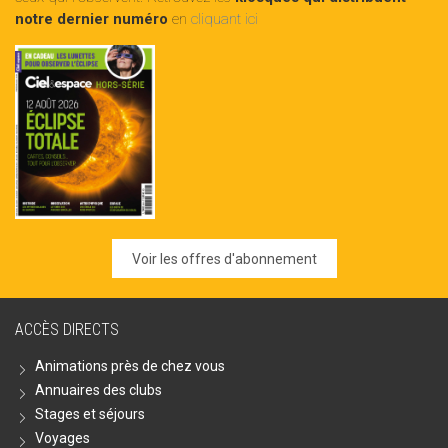
notre dernier numéro
en
cliquant ici
Voir les offres d'abonnement
ACCÈS DIRECTS
Animations près de chez vous
Annuaires des clubs
Stages et séjours
Voyages