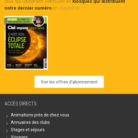
ceux qui l'observent. Retrouvez les
kiosques qui distribuent
notre dernier numéro
en
cliquant ici
Voir les offres d'abonnement
ACCÈS DIRECTS
Animations près de chez vous
Annuaires des clubs
Stages et séjours
Voyages