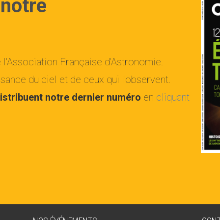
 notre
e l'Association Française d'Astronomie.
ance du ciel et de ceux qui l'observent.
istribuent notre dernier numéro
en
cliquant