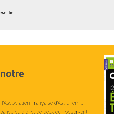
ésentiel
 notre
e l'Association Française d'Astronomie.
ance du ciel et de ceux qui l'observent.