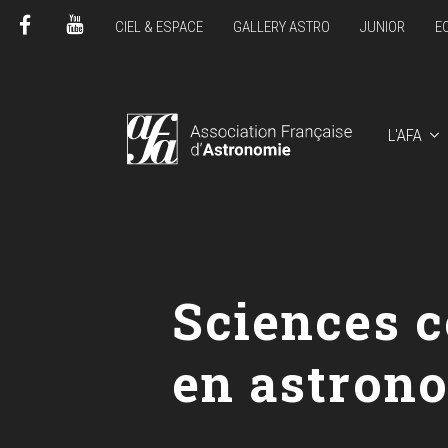
CIEL & ESPACE
GALLERY ASTRO
JUNIOR
E
FACEBOOK
YOUTUBE
L'AFA
Sciences c
en astron