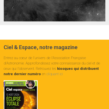
Ciel & Espace, notre magazine
Entrez au cœur de l'univers de l'Association Française
d'Astronomie. Approfondissez votre connaissance du ciel et de
ceux qui l'observent. Retrouvez les
kiosques qui distribuent
notre dernier numéro
en
cliquant ici