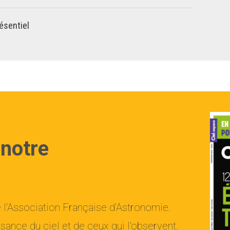
ésentiel
 notre
e l'Association Française d'Astronomie.
ance du ciel et de ceux qui l'observent.